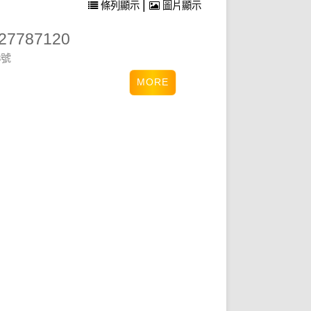
|
條列顯示
圖片顯示
7787120
8號