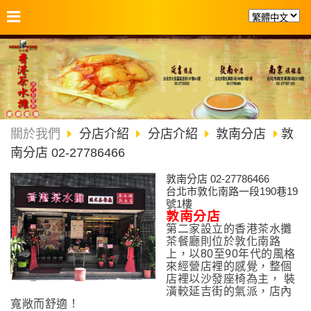
關於我們
分店介紹
分店介紹
敦南分店
敦
南分店 02-27786466
敦南分店 02-27786466
台北市敦化南路一段190巷19
號1樓
敦南分店
第二家設立的香港茶水攤
茶餐廳則位於敦化南路
上，以80至90年代的風格
來經營店裡的感覺，整個
店裡以沙發座椅為主， 裝
潢較延吉街的氣派，店內
寬敞而舒適！